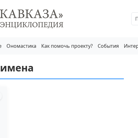
е
Ономастика
Как помочь проекту?
События
Инте
 имена