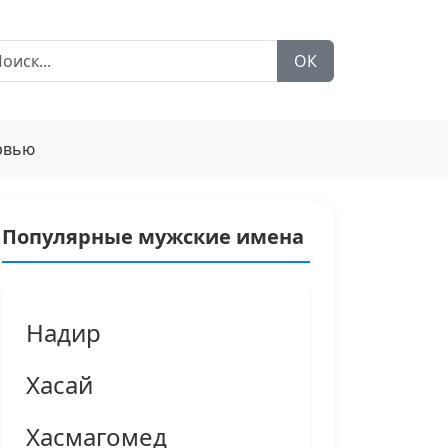
ОК
рвью
Популярные мужские имена
Надир
Хасай
Хасмагомед