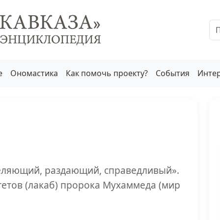
е
Ономастика
Как помочь проекту?
События
Инте
еляющий, раздающий, справедливый».
тетов (лакаб) пророка Мухаммеда (мир