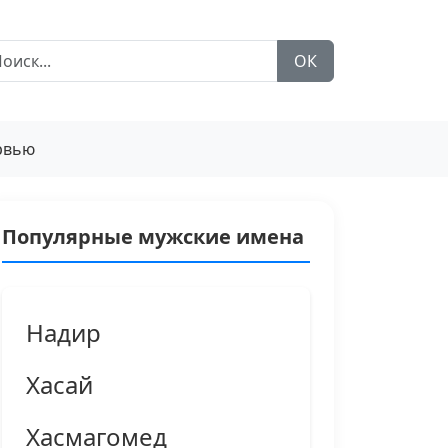
ОК
рвью
Популярные мужские имена
Надир
Хасай
Хасмагомед