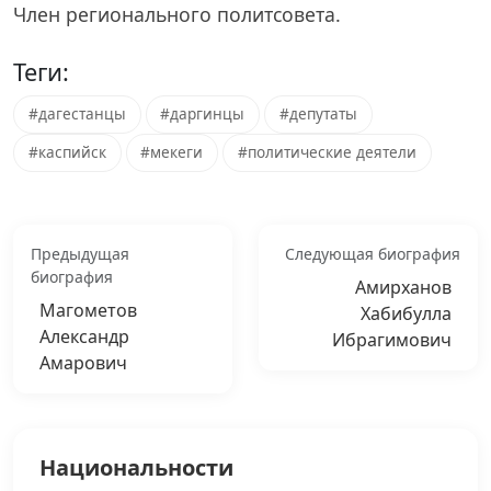
Член регионального политсовета.
Теги:
#дагестанцы
#даргинцы
#депутаты
#каспийск
#мекеги
#политические деятели
Предыдущая
Следующая биография
биография
Амирханов
Магометов
Хабибулла
Александр
Ибрагимович
Амарович
Национальности