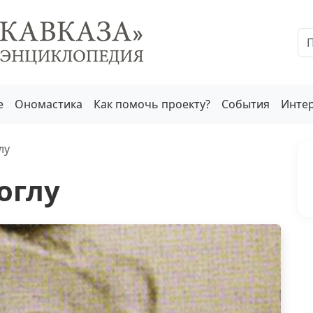
е
Ономастика
Как помочь проекту?
События
Инте
лу
оглу