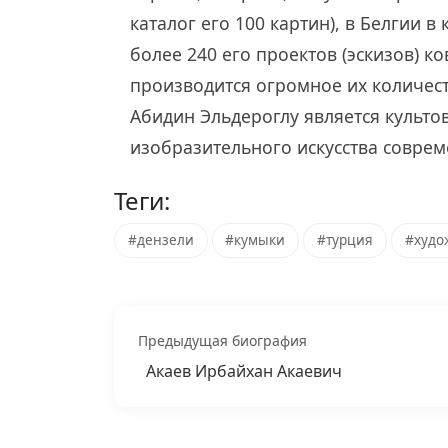
каталог его 100 картин), в Белгии в
более 240 его проектов (эскизов) к
производится огромное их количест
Абидин Эльдероглу является культо
изобразительного искусства соврем
Теги:
#дензели
#кумыки
#турция
#худо
Предыдущая биография
Акаев Ирбайхан Акаевич