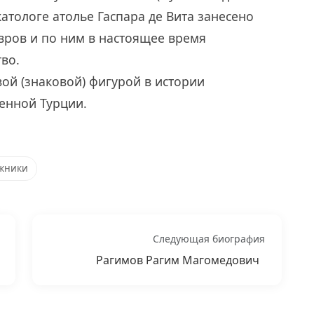
 катологе атолье Гаспара де Вита занесено
овров и по ним в настоящее время
во.
вой (знаковой) фигурой в истории
енной Турции.
жники
Следующая биография
Рагимов Рагим Магомедович