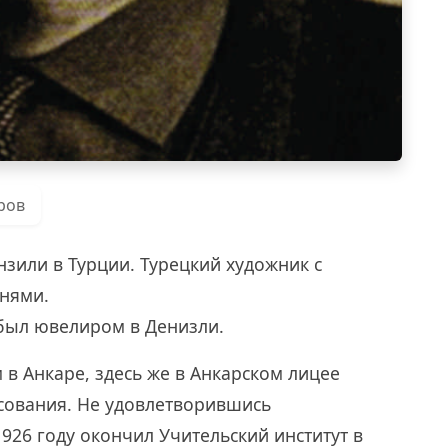
ров
ензили в Турции. Турецкий художник с
нями.
 был ювелиром в Денизли.
 в Анкаре, здесь же в Анкарском лицее
сования. Не удовлетворившись
926 году окончил Учительский институт в