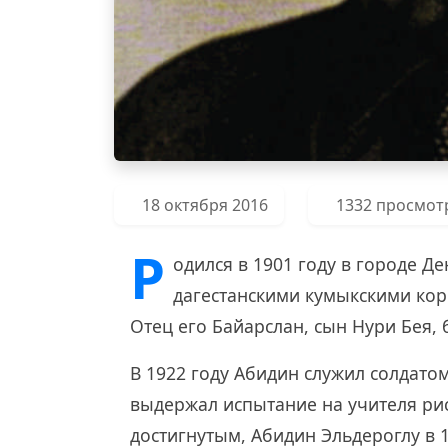
18 октября 2016
1332 просмот
Р
одился в 1901 году в городе Д
дагестанскими кумыкскими кор
Отец его Байарслан, сын Нури Бея,
В 1922 году Абидин служил солдатом
выдержал испытание на учителя ри
достигнутым, Абидин Эльдероглу в 1