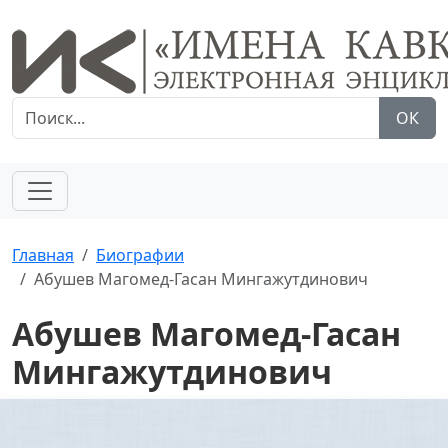
ОК
Главная
Биографии
Абушев Магомед-Гасан Мингажутдинович
Абушев Магомед-Гасан
Мингажутдинович