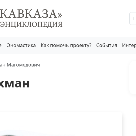
е
Ономастика
Как помочь проекту?
События
Инте
ман Магомедович
хман