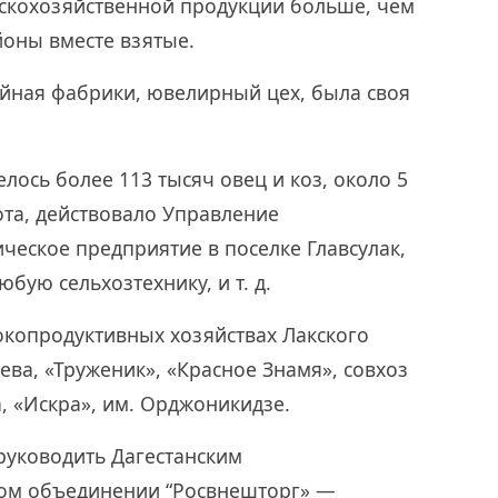
ьскохозяйственной продукции больше, чем
йоны вместе взятые.
ейная фабрики, ювелирный цех, была своя
елось более 113 тысяч овец и коз, около 5
ота, действовало Управление
ческое предприятие в поселке Главсулак,
бую сельхозтехнику, и т. д.
сокопродуктивных хозяйствах Лакского
иева, «Труженик», «Красное Знамя», совхоз
, «Искра», им. Орджоникидзе.
руководить Дагестанским
ком объединении “Росвнешторг» —