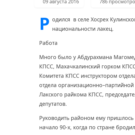
09 августа 2016
786 просмотр
Р
одился в селе Хосрех Кулинско
национальности лакец.
Работа
Много было у Абдурахмана Магомед
КПСС, Махачкалинский горком КПСС,
Комитета КПСС инструктором отдела
отдела организационно–партийной 
Лакского райкома КПСС, председат
депутатов.
Руководить районом ему пришлось 
начало 90-х, когда по стране броди