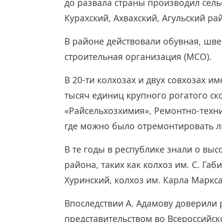
до развала страны производил сел
Курахский, Ахвахский, Агульский ра
В районе действовали обувная, шв
строительная организация (МСО).
В 20-ти колхозах и двух совхозах им
тысяч единиц крупного рогатого ск
«Райсельхозхимия», Ремонтно-техни
где можно было отремонтировать лю
В те годы в республике знали о вы
района, таких как колхоз им. С. Габ
Хуринский, колхоз им. Карла Маркса
Впоследствии А. Адамову доверили 
представительством во Всероссийс