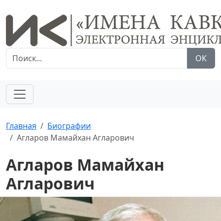
ОК
Главная
Биографии
Агларов Мамайхан Агларович
Агларов Мамайхан
Агларович