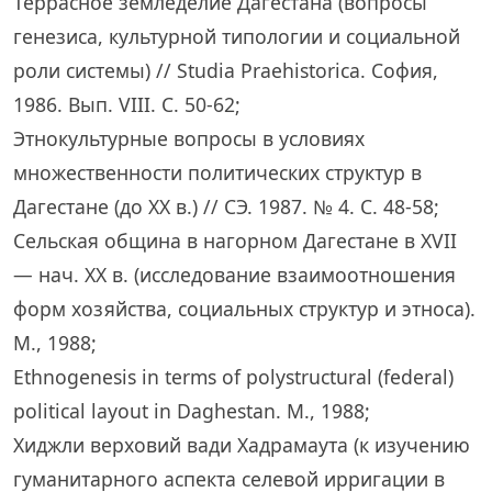
Террасное земледелие Дагестана (вопросы
генезиса, культурной типологии и социальной
роли системы) // Studia Praehistorica. София,
1986. Вып. VIII. С. 50-62;
Этнокультурные вопросы в условиях
множественности политических структур в
Дагестане (до XX в.) // СЭ. 1987. № 4. С. 48-58;
Сельская община в нагорном Дагестане в XVII
— нач. XX в. (исследование взаимоотношения
форм хозяйства, социальных структур и этноса).
М., 1988;
Ethnogenesis in terms of polystructural (federal)
political layout in Daghestan. М., 1988;
Хиджли верховий вади Хадрамаута (к изучению
гуманитарного аспекта селевой ирригации в