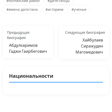
#ботлихский район
#дагестанцы
#имена дагестана
#историки
#ученые
Предыдущая
Следующая биография
биография
Хайбулаев
Абдулкаримов
Сиражудин
Гаджи Гаирбегович
Магомедович
Национальности