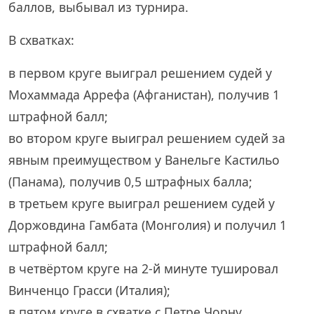
баллов, выбывал из турнира.
В схватках:
в первом круге выиграл решением судей у
Мохаммада Аррефа (Афганистан), получив 1
штрафной балл;
во втором круге выиграл решением судей за
явным преимуществом у Ванельге Кастильо
(Панама), получив 0,5 штрафных балла;
в третьем круге выиграл решением судей у
Доржовдина Гамбата (Монголия) и получил 1
штрафной балл;
в четвёртом круге на 2-й минуте тушировал
Винченцо Грасси (Италия);
в пятом круге в схватке с Петре Чорну