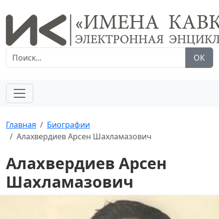
ОК
Главная
Биографии
Алахвердиев Арсен Шахламазович
Алахвердиев Арсен
Шахламазович