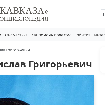
е
Ономастика
Как помочь проекту?
События
Инте
лав Григорьевич
ислав Григорьевич