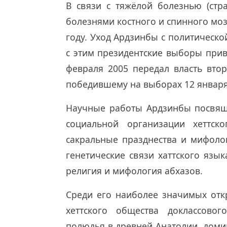
В связи с тяжёлой болезнью (стр
болезнями костного и спинного моз
году. Уход Ардзинбы с политическ
с этим президентские выборы прив
февраля 2005 передал власть вто
победившему на выборах 12 январ
Научные работы Ардзинбы посвяще
социальной организации хеттско
сакральные празднества и мифолог
генетические связи хаттского язык
религия и мифология абхазов.
Среди его наиболее значимых отк
хеттского общества доклассовог
полюдья в древней Анатолии, доми