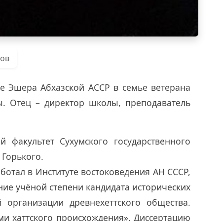
ров
ле Эшера Абхазской АССР в семье ветерана
. Отец – директор школы, преподаватель
й факультет Сухумского государственного
 Горького.
аботал в Институте востоковедения АН СССР,
ние учёной степени кандидата исторических
й организации древнехеттского общества.
ми хаттского происхождения». Диссертацию