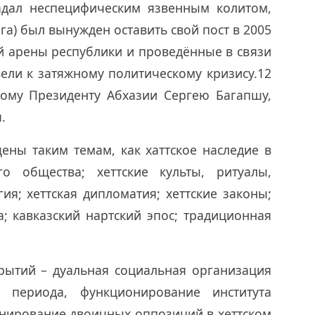
адал неспецифическим язвенным колитом,
га) был вынужден оставить свой пост в 2005
ой арены республики и проведённые в связи
ели к затяжному политическому кризису.12
рому Президенту Абхазии Сергею Багапшу,
я.
ны таким темам, как хаттское наследие в
го общества; хеттские культы, ритуалы,
ия; хеттская дипломатия; хеттские законы;
а; кавказский нартский эпос; традиционная
рытий – дуальная социальная организация
о периода, функционирование института
нирование двоичных оппозиций в хеттском