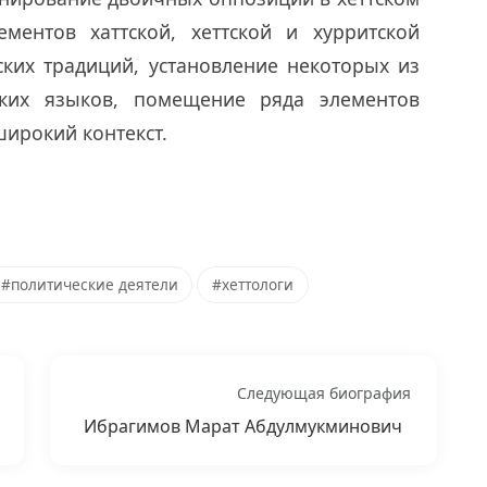
ементов хаттской, хеттской и хурритской
ких традиций, установление некоторых из
зских языков, помещение ряда элементов
широкий контекст.
#политические деятели
#хеттологи
Следующая биография
Ибрагимов Марат Абдулмукминович