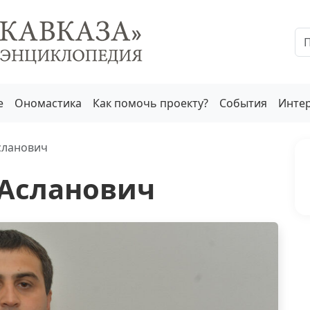
е
Ономастика
Как помочь проекту?
События
Инте
сланович
 Асланович