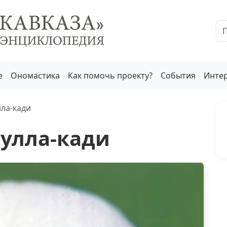
е
Ономастика
Как помочь проекту?
События
Инте
ла-кади
улла-кади