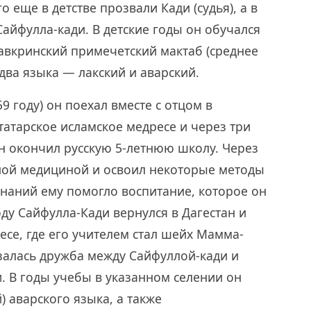
 еще в детстве прозвали Кади (судья), а в
Сайфулла-кади. В детские годы он обучался
авкринский примечетский мактаб (среднее
два языка — лакский и аварский.
9 году) он поехал вместе с отцом в
 татарское исламское медресе и через три
он окончил русскую 5-летнюю школу. Через
дной медициной и освоил некоторые методы
наний ему помогло воспитание, которое он
оду Сайфулла-Кади вернулся в Дагестан и
се, где его учителем стал шейх Мамма-
залась дружба между Сайфуллой-кади и
. В годы учебы в указанном селении он
 аварского языка, а также