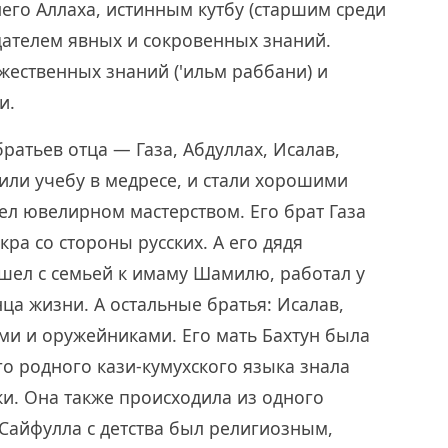
го Аллаха, истинным кутбу (старшим среди
дателем явных и сокровенных знаний.
жественных знаний ('ильм раббани) и
и.
ратьев отца — Газа, Абдуллах, Исалав,
или учебу в медресе, и стали хорошими
дел ювелирном мастерством. Его брат Газа
ра со стороны русских. А его дядя
ушел с семьей к имаму Шамилю, работал у
нца жизни. А остальные братья: Исалав,
и и оружейниками. Его мать Бахтун была
о родного кази-кумухского языка знала
и. Она также происходила из одного
 Сайфулла с детства был религиозным,