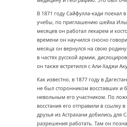
медицину и географию. Это был оч
В 1871 году Сайфулла-кади поехал в
учебы, по приглашению шейха Илья
месяцев он работал лекарем и кост
времени он научился сносно говори
месяца он вернулся на свою родин
в частях русской армии, дислоциров
он также встретился с Али-Хаджи А
Как известно, в 1877 году в Дагест
не был сторонником восставших и б
невольным его участником. По лож
восстания его отправили в ссылку 
друзья из Астрахани добились для 
разрешения работать. Там он позн