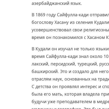
азербайджанский язык.
В 1869 году Сайфулла-кади отправил
богослову Хасану из селения Кудал
усовершенствовал свои религиозные
время он познакомился с Хасаном К
В Кудали он изучал не только языки
время Сайфулла-кади знал около 10 
лакский, персидский, турецкий, русс
башкирский. Это и создало для нег
отраслям наук, основанных на трад
С детства он проявлял интерес и с
была его мать, которая владела пр
будучи уже преподавателем в медр