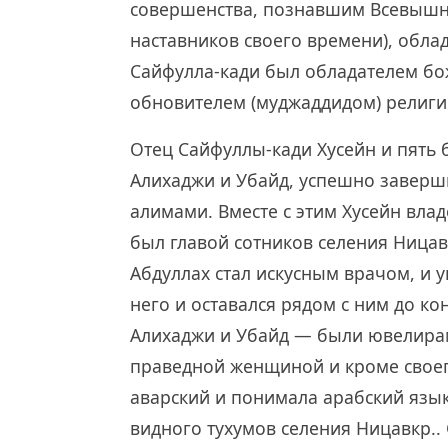
совершенства, познавшим Всевышне
наставников своего времени), обла
Сайфулла-кади был обладателем бо
обновителем (муджаддидом) религи
Отец Сайфуллы-кади Хусейн и пять б
Алихаджи и Убайд, успешно заверш
алимами. Вместе с этим Хусейн вла
был главой сотников селения Ницавк
Абдуллах стал искусным врачом, и 
него и оставался рядом с ним до ко
Алихаджи и Убайд — были ювелирам
праведной женщиной и кроме своег
аварский и понимала арабский язык
видного тухумов селения Ницавкр..