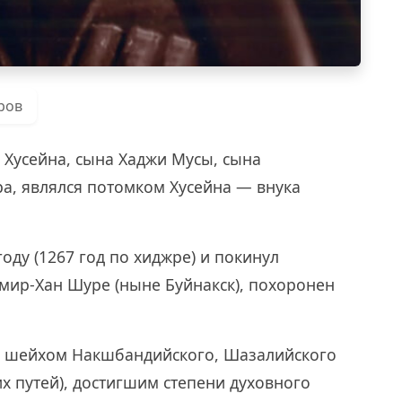
ров
Хусейна, сына Хаджи Мусы, сына
а, являлся потомком Хусейна — внука
оду (1267 год по хиджре) и покинул
емир-Хан Шуре (ныне Буйнакск), похоронен
 шейхом Накшбандийского, Шазалийского
х путей), достигшим степени духовного