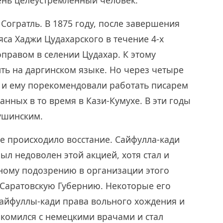
ень целеустремленный человек.
 Согратль. В 1875 году, после завершения
са Хаджи Цудахарского в течение 4-х
оправом в селении Цудахар. К этому
ть на даргинском языке. Но через четыре
у и ему порекомендовали работать писарем
анных в то время в Кази-Кумухе. В эти годы
кушинским.
ане происходило восстание. Сайфулла-кади
ыл недоволен этой акцией, хотя стал и
ному подозрению в организации этого
в Саратовскую Губернию. Некоторые его
Сайфуллы-кади права вольного хождения и
акомился с немецкими врачами и стал