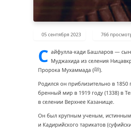
05 сентября 2023
766 просмот
С
айфулла-кади Башларов — сын 
Муджахида из селения Ницавкр
Пророка Мухаммада (ﷺ).
Родился он приблизительно в 1850 г
бренный мир в 1919 году (1338) в Т
в селении Верхнее Казанище.
Он был крупным ученым, истинным
и Кадирийского тарикатов (суфийски