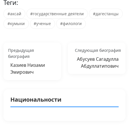
Теги:
#аксай
#государственные деятели
#дагестанцы
#кумыки
#ученые
#филологи
Предыдущая
Следующая биография
биография
Абусуев Сагадулла
Казиев Низами
Абдуллатипович
Эмирович
Национальности