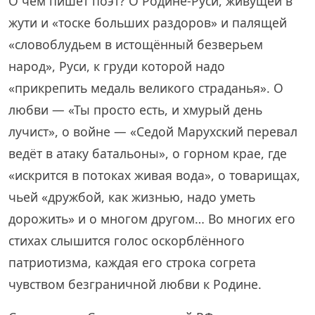
О чём пишет поэт? О Родине-Руси, живущей в
жути и «тоске больших раздоров» и палящей
«словоблудьем в истощённый безверьем
народ», Руси, к груди которой надо
«прикрепить медаль великого страданья». О
любви — «Ты просто есть, и хмурый день
лучист», о войне — «Седой Марухский перевал
ведёт в атаку батальоны», о горном крае, где
«искрится в потоках живая вода», о товарищах,
чьей «дружбой, как жизнью, надо уметь
дорожить» и о многом другом… Во многих его
стихах слышится голос оскорблённого
патриотизма, каждая его строка согрета
чувством безграничной любви к Родине.