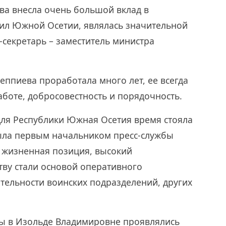
ва внесла очень большой вклад в
сил Южной Осетии, являлась значительной
с-секретарь – заместитель министра
ппиева проработала много лет, ее всегда
аботе, добросовестность и порядочность.
для Республики Южная Осетия время стояла
ыла первым начальником пресс-службы
я жизненная позиция, высокий
тву стали основой оперативного
ельности воинских подразделений, других
ы в Изольде Владимировне проявлялись