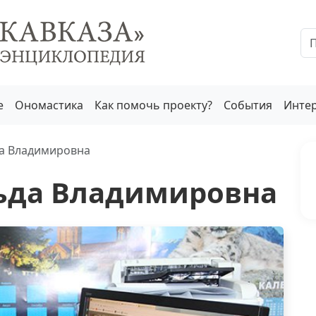
е
Ономастика
Как помочь проекту?
События
Инте
а Владимировна
ьда Владимировна