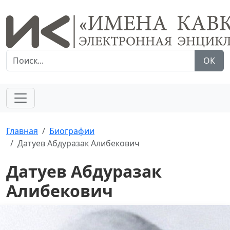
ОК
Главная
Биографии
Датуев Абдуразак Алибекович
Датуев Абдуразак
Алибекович