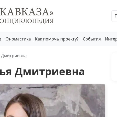
е
Ономастика
Как помочь проекту?
События
Инте
 Дмитриевна
ья Дмитриевна