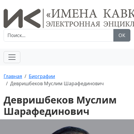
ОК
Главная
Биографии
Девришбеков Муслим Шарафединович
Девришбеков Муслим
Шарафединович