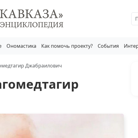
е
Ономастика
Как помочь проекту?
События
Инте
омедтагир Джабраилович
гомедтагир