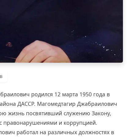
в
раилович родился 12 марта 1950 года в
о района ДАССР. Магомедтагир Джабраилович
вою жизнь посвятивший служению Закону,
 с правонарушениями и коррупцией.
лович работал на различных должностях в