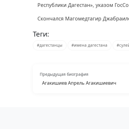
Республики Дагестан», указом ГосС
Скончался Магомедтагир Джабраило
Теги:
#дагестанцы
#имена дагестана
#суле
Предыдущая биография
Агакишиев Апрель Агакишиевич