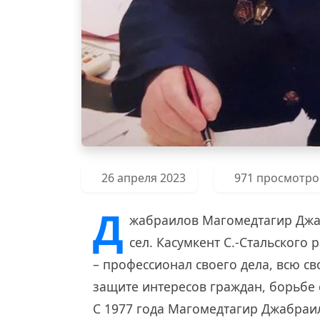
26 апреля 2023
971 просмотро
Д
жабраилов Магомедтагир Джаб
сел. Касумкент С.-Стальског
– профессионал своего дела, всю с
защите интересов граждан, борьбе
С 1977 года Магомедтагир Джабраи