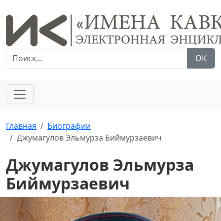
ОК
Главная
Биографии
Джумагулов Эльмурза Биймурзаевич
Джумагулов Эльмурза
Биймурзаевич