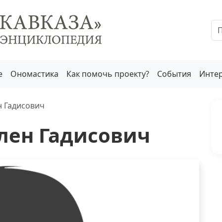
е
Ономастика
Как помочь проекту?
События
Инте
н Гадисович
лен Гадисович