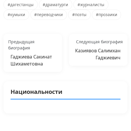
#дагестанцы
#драматурги
#журналисты
#кумыки
#переводчики
#поэты
#прозаики
Предыдущая
Следующая биография
биография
Казиявов Салимхан
Гаджиева Сакинат
Гаджиевич
Шихаметовна
Национальности