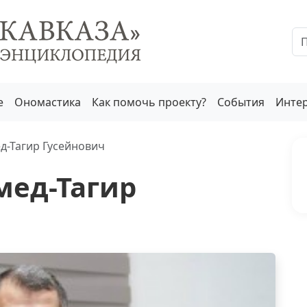
е
Ономастика
Как помочь проекту?
События
Инте
д-Тагир Гусейнович
мед-Тагир