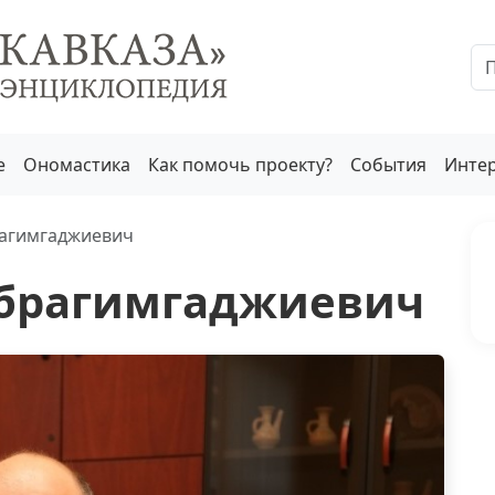
е
Ономастика
Как помочь проекту?
События
Инте
агимгаджиевич
брагимгаджиевич