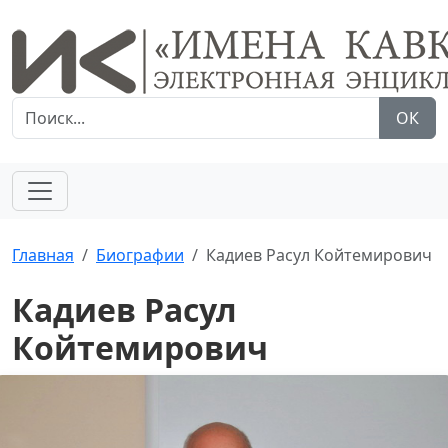
ОК
Главная
Биографии
Кадиев Расул Койтемирович
Кадиев Расул
Койтемирович