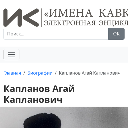
ОК
Главная
Биографии
Капланов Агай Капланович
Капланов Агай
Капланович