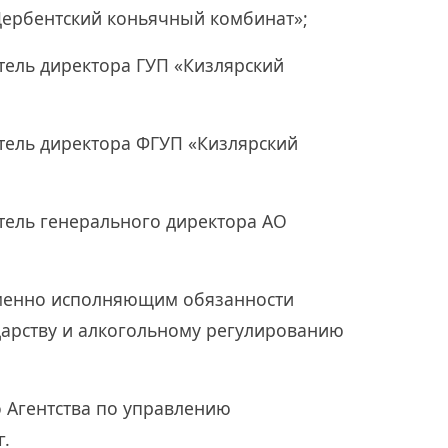
«Дербентский коньячный комбинат»;
итель директора ГУП «Кизлярский
итель директора ФГУП «Кизлярский
итель генерального директора АО
еменно исполняющим обязанности
дарству и алкогольному регулированию
 Агентства по управлению
г.