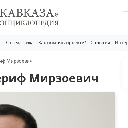
е
Ономастика
Как помочь проекту?
События
Инте
иф Мирзоевич
ериф Мирзоевич