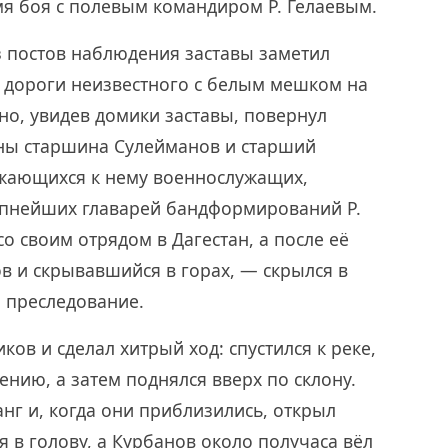
мя боя с полевым командиром Р. Гелаевым.
з постов наблюдения заставы заметил
а дороги неизвестного с белым мешком на
но, увидев домики заставы, повернул
ны старшина Сулейманов и старший
жающихся к нему военнослужащих,
упнейших главарей бандформирований Р.
о своим отрядом в Дагестан, а после её
в и скрывавшийся в горах, — скрылся в
 преследование.
ов и сделал хитрый ход: спустился к реке,
ению, а затем поднялся вверх по склону.
нг и, когда они приблизились, открыл
 в голову, а Курбанов около получаса вёл