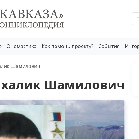
е
Ономастика
Как помочь проекту?
События
Инте
алик Шамилович
лхалик Шамилович