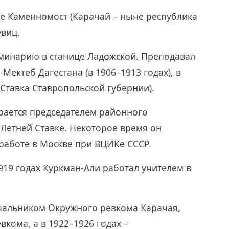
ле Каменномост (Карачай – ныне республика
евиц.
минарию в станице Ладожской. Преподавал
т-Мектеб Дагестана (в 1906–1913 годах), в
 Ставка Ставропольской губернии).
рается председателем районного
Летней Ставке. Некоторое время он
работе в Москве при ВЦИКе СССР.
919 годах Куркман-Али работал учителем в
ачальником Окружного ревкома Карачая,
кома, а в 1922–1926 годах –