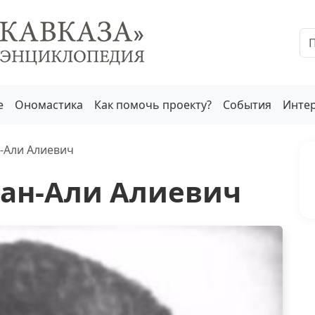
е
Ономастика
Как помочь проекту?
События
Инте
-Али Алиевич
ан-Али Алиевич