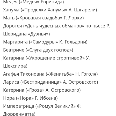
Медея («Медея» Еврипида)
Ханума («Проделки Ханумы» А. Цагарели)
Мать («Кровавая свадьба» Г. Лорки)
Доротея («День чудесных обманов» по пьесе Р.
Шеридана «Дуэнья»)
Маргарита («Самодуры» К. Гольдони)
Беатриче («Слуга двух господ»)
Катарина («Укрощение строптивой» У.
Шекспира)
Агафья Тихоновна («Женитьба» Н. Гоголя)
Лариса («Бесприданница» А. Островского)
Катерина («Гроза» А. Островского)
Нора («Нора» Г. Ибсена)
Императрица («Ромул Великий» Ф.
Дюрренматта)