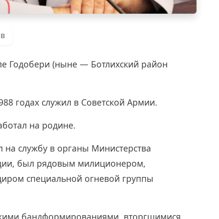
ов
еле Годобери (ныне — Ботлихский район
88 годах служил в Советской Армии.
ботал на родине.
л на службу в органы Министерства
ции, был рядовым милиционером,
диром специальной огневой группы
нскими бандформированиями, вторгшимися