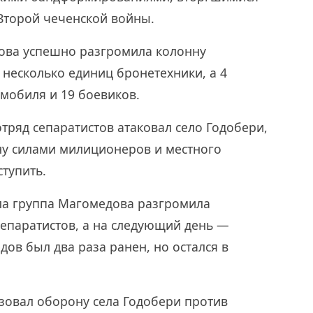
Второй чеченской войны.
дова успешно разгромила колонну
 несколько единиц бронетехники, а 4
омобиля и 19 боевиков.
 отряд сепаратистов атаковал село Годобери,
у силами милиционеров и местного
ступить.
дала группа Магомедова разгромила
епаратистов, а на следующий день —
дов был два раза ранен, но остался в
зовал оборону села Годобери против