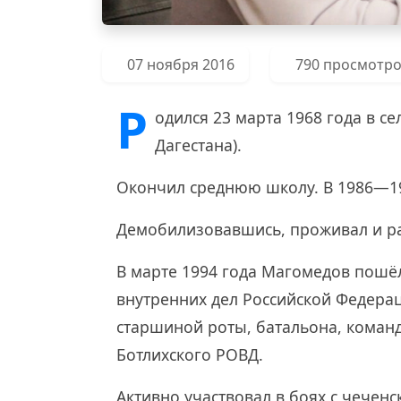
07 ноября 2016
790 просмотр
Р
одился 23 марта 1968 года в с
Дагестана).
Окончил среднюю школу. В 1986—19
Демобилизовавшись, проживал и ра
В марте 1994 года Магомедов пошё
внутренних дел Российской Федера
старшиной роты, батальона, коман
Ботлихского РОВД.
Активно участвовал в боях с чече