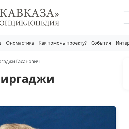
е
Ономастика
Как помочь проекту?
События
Инте
гаджи Гасанович
биргаджи