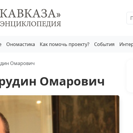
е
Ономастика
Как помочь проекту?
События
Инте
удин Омарович
рудин Омарович