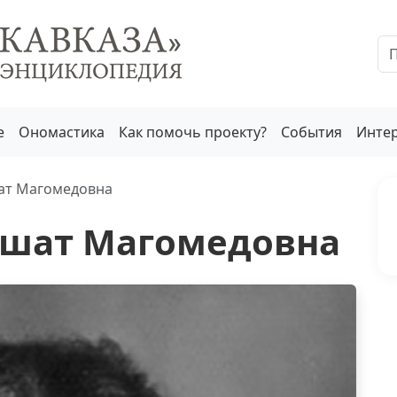
е
Ономастика
Как помочь проекту?
События
Инте
ат Магомедовна
шат Магомедовна