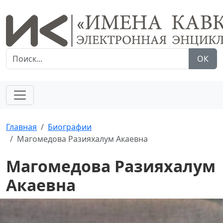
ОК
Главная
Биографии
Магомедова Разияхалум Акаевна
Магомедова Разияхалум
Акаевна