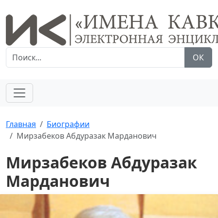
ОК
Главная
Биографии
Мирзабеков Абдуразак Марданович
Мирзабеков Абдуразак
Марданович