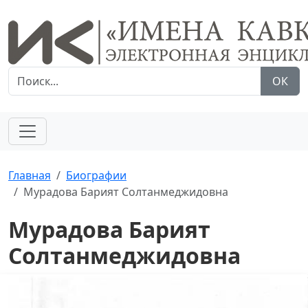
ОК
Главная
Биографии
Мурадова Барият Солтанмеджидовна
Мурадова Барият
Солтанмеджидовна