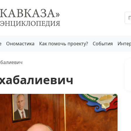
е
Ономастика
Как помочь проекту?
События
Инте
абалиевич
схабалиевич