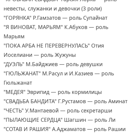
невесты, служанки и девочки (3 роли)
"ГОРЯНКА" Р.Гамзатов — роль Супайнат
"Я ВИНОВАТ, МАРЬЯМ" К.Абуков — роль
Марьям
"ПОКА АРБА НЕ ПЕРЕВЕРНУЛАСЬ" Отия
Иоселиани — роль Жужуны
"ДУЭЛЬ" М.Байджиев — роль девушки
"ГЮЛЬЖАНАТ" М.Расул и И.Казиев — роль
Гюльжанат
"МЕДЕЯ" Эврипид — роль кормилицы
"СВАДЬБА БАНДИТА" Г.Рустамов — роль Аминат
"ЧЕСТЬ" У.Мантаевой — роль секретарши
"ПЫЛАЮЩИЕ СЕРДЦА" Шагшин — роль Ли
"СОТАВ И РАШИЯ" А.Аджаматов — роль Рашии