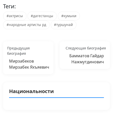
Теги:
#актрисы
#дагестанцы
#кумыки
#народные артисты рд
#туршунай
Предыдущая
Следующая биография
биография
Бамматов Гайдар
Мирзабеков
Нажмутдинович
Мирзабек Яхъяевич
Национальности