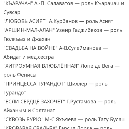
"КЪАРАЧАЧ" А.-П. Салаватов — роль Къарачач и
Сувсар
"ЛЮБОВЬ АСИЯТ" А.Курбанов — роль Асият
"АРШИН-МАЛ-АЛАН" Узеир Гаджибеков — роль
Гюлкъыз и Джахан
"СВАДЬБА НА ВОЙНЕ" А-В.Сулейманова —
Абидат и мед.сестра
"ХИТРОУМНАЯ ВЛЮБЛЁННАЯ" Лопе де Вега —
роль Фенисы
"ПРИНЦЕССА ТУРАНДОТ" Шиллер — роль
Турандот
"ЕСЛИ СЕРДЦЕ ЗАХОЧЕТ" Г.Рустамова — роль
Айханым и Солтанат
"СКВОЗЬ БУРЮ" М-С.Яхъяева — роль Тату Булач
"КРОВАВАЯ СВАДЬБА" Гарсия Лорка — роль