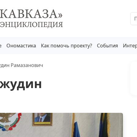
е
Ономастика
Как помочь проекту?
События
Инте
удин Рамазанович
ажудин