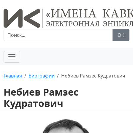
ОК
Главная
Биографии
Небиев Рамзес Кудратович
Небиев Рамзес
Кудратович