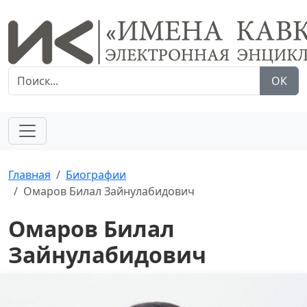
ОК
Главная
Биографии
Омаров Билал Зайнулабидович
Омаров Билал
Зайнулабидович