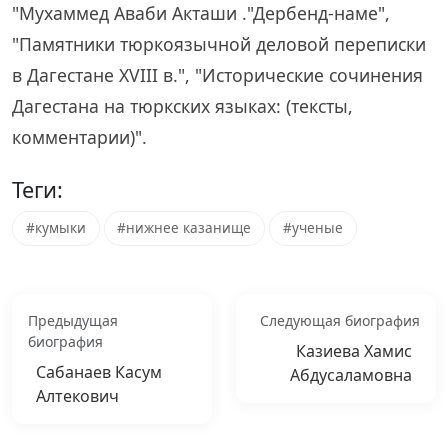
"Мухаммед Аваби Акташи ."Дербенд-наме",
"Памятники тюркоязычной деловой переписки
в Дагестане XVIII в.", "Исторические сочинения
Дагестана на тюркских языках: (тексты,
комментарии)".
Теги:
#кумыки
#нижнее казанище
#ученые
Предыдущая
Следующая биография
биография
Казиева Хамис
Сабанаев Касум
Абдусаламовна
Алтекович