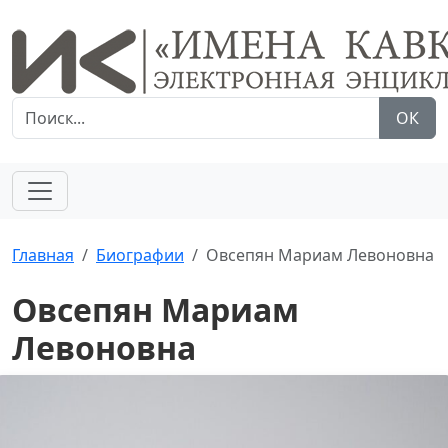
ОК
Главная
Биографии
Овсепян Мариам Левоновна
Овсепян Мариам
Левоновна