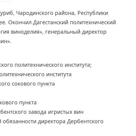
 Цуриб, Чародинского района, Республики
ее. Окончил Дагестанский политехнический
огия виноделия», генеральный директор
вин».
ского политехнического института;
политехнического института
кого сокового пункта
кового пункта
рбентского завода игристых вин
 обязанности директора Дербентского