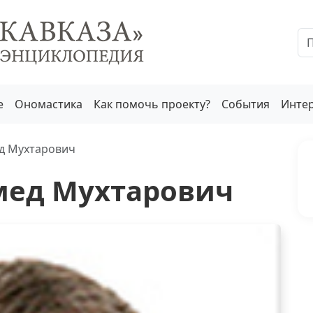
е
Ономастика
Как помочь проекту?
События
Инте
д Мухтарович
мед Мухтарович