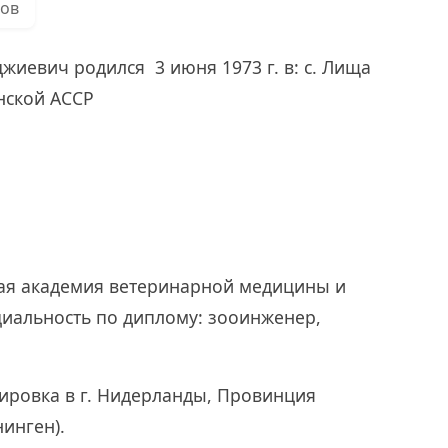
ров
жиевич родился 3 июня 1973 г. в: с. Лища
нской АССР
нная академия ветеринарной медицины и
циальность по диплому: зооинженер,
жировка в г. Нидерланды, Провинция
нинген).