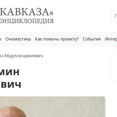
е
Ономастика
Как помочь проекту?
События
Инте
н Абдуллагаджиевич
мин
евич