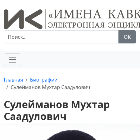
ОК
Главная
Биографии
Сулейманов Мухтар Саадулович
Сулейманов Мухтар
Саадулович