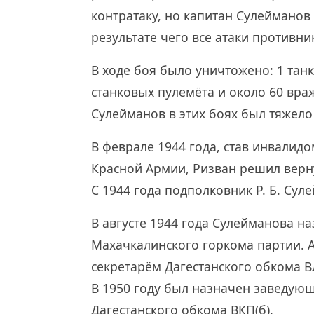
контратаку, но капитан Сулейманов
результате чего все атаки противн
В ходе боя было уничтожено: 1 тан
станковых пулемёта и около 60 вра
Сулейманов в этих боях был тяжело
В феврале 1944 года, став инвалид
Красной Армии, Ризван решил верну
С 1944 года подполковник Р. Б. Сул
В августе 1944 года Сулейманова 
Махачкалинского горкома партии. А
секретарём Дагестанского обкома 
В 1950 году был назначен заведу
Дагестанского обкома ВКП(б).