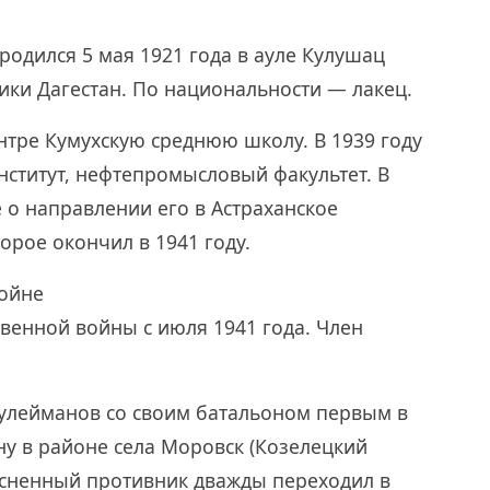
одился 5 мая 1921 года в ауле Кулушац
ики Дагестан. По национальности — лакец.
нтре Кумухскую среднюю школу. В 1939 году
нститут, нефтепромысловый факультет. В
е о направлении его в Астраханское
орое окончил в 1941 году.
войне
венной войны с июля 1941 года. Член
 Сулейманов со своим батальоном первым в
ну в районе села Моровск (Козелецкий
тесненный противник дважды переходил в