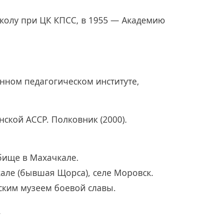
колу при ЦК КПСС, в 1955 — Академию
енном педагогическом институте,
ской АССР. Полковник (2000).
бище в Махачкале.
але (бывшая Щорса), селе Моровск.
ским музеем боевой славы.
.