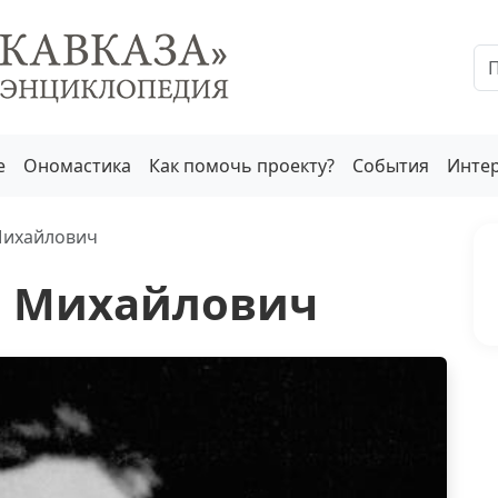
е
Ономастика
Как помочь проекту?
События
Инте
Михайлович
л Михайлович