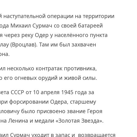
й наступательной операции на территории
года Михаил Сурмач со своей батареей
 через реку Одер у населённого пункта
лау (Вроцлав). Там им был захвачен
она.
ил несколько контратак противника,
 его огневых орудий и живой силы.
та СССР от 10 апреля 1945 года за
при форсировании Одера, старшему
ловичу было присвоено звание Героя
на Ленина и медали «Золотая Звезда».
аил Сурмач уходит в запас и возвращается