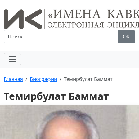
ОК
Главная
Биографии
Темирбулат Баммат
Темирбулат Баммат