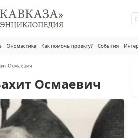
е
Ономастика
Как помочь проекту?
События
Инте
хит Осмаевич
Вахит Осмаевич